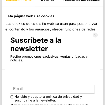
ENVIAMENT I DEVOLUCIONS
Esta página web usa cookies
QUALITAT I GARANTIA
Las cookies de este sitio web se usan para personalizar
el contenido y los anuncios, ofrecer funciones de redes
sociales y analizar el tráfico. Además, compartimos
Arracades en forma de barra llarga amb diamants
información sobre el uso que haga del sitio web con
en or blanc Iconic
nuestros partners de redes sociales, publicidad y análisis
Les arracades Iconic llargs estan fetes en or blanc de 1a llei i
web, quienes pueden combinarla con otra información
coberts per 72 diamants naturals talla brillant amb un pes total
que les haya proporcionado o que hayan recopilado a
d'1 quirat.
partir del uso que haya hecho de sus servicios.
Totes les joies Rosich Jewels estan elaborades artesanalment al
nostre taller propi
Selección
Necesarias
de
COL·LECCIÓ ICONIC
consentimiento
Preferencias
També et pot interessar