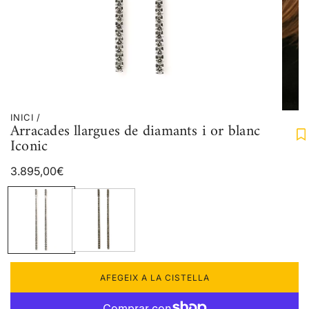
INICI
/
Arracades llargues de diamants i or blanc
Iconic
Preu
3.895,00€
regular
AFEGEIX A LA CISTELLA
C
A