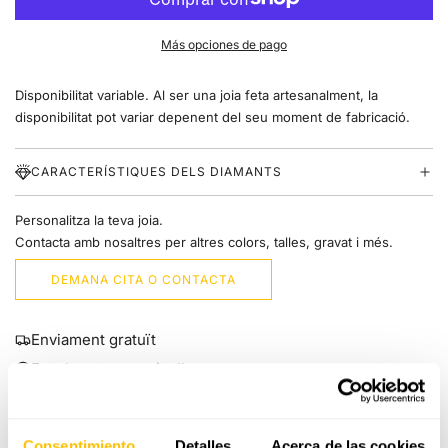
R
R
E
Más opciones de pago
G
A
Disponibilitat variable. Al ser una joia feta artesanalment, la
N
T
disponibilitat pot variar depenent del seu moment de fabricació.
.
.
.
CARACTERÍSTIQUES DELS DIAMANTS
Personalitza la teva joia.
Contacta amb nosaltres per altres colors, talles, gravat i més.
DEMANA CITA O CONTACTA
Enviament gratuït
Fet al nostre propi taller
Servei integral gratuït de per vida
Consentimiento
Detalles
Acerca de las cookies
GUIA DE TALLES