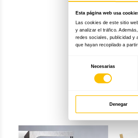
Esta página web usa cookie
Las cookies de este sitio we
y analizar el tráfico. Ademá
redes sociales, publicidad y
que hayan recopilado a parti
Selección
Necesarias
de
consentimiento
Denegar
Essència
del