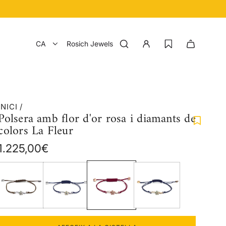
CA
Rosich Jewels
INICI
/
Polsera amb flor d'or rosa i diamants de
colors La Fleur
Preu
1.225,00€
regular