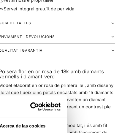
Fet al nostre propi taller
Servei integral gratuït de per vida
GUIA DE TALLES
ENVIAMENT I DEVOLUCIONS
QUALITAT I GARANTIA
Polsera flor en or rosa de 18k amb diamants
vermells i diamant verd
Model elaborat en or rosa de primera llei, amb disseny
floral que llueix cinc pètals encastats amb 15 diamants
vermells (0,15 ct en total), que envolten un diamant
central de color verd (0,03 ct), creant un contrast ple
de vida i exòtic.
L'ajust està pensat per a més comoditat, i és amb fil
Acerca de las cookies
nàutic resistent en color vermell amb tancament de