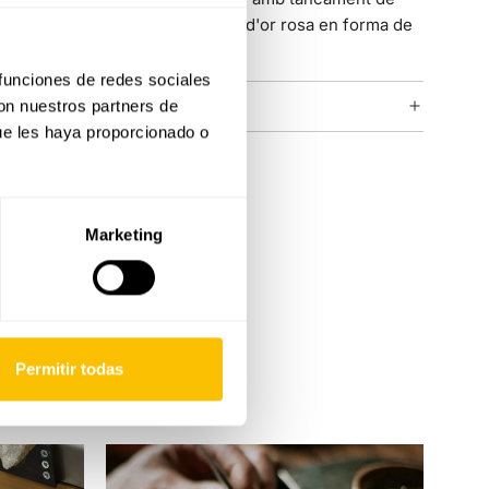
macramé, acabat amb terminals d'or rosa en forma de
flor.
 funciones de redes sociales
con nuestros partners de
COL·LECCIÓ LA FLEUR
ue les haya proporcionado o
Marketing
Permitir todas
Servei
integral