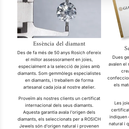
diamant
Essència del diamant
S
Des de fa més de 50 anys Rosich ofereix
Dues ge
el millor assessorament en joies,
avalen el 
especialment a la selecció de joies amb
cre
diamants. Som gemmòlegs especialistes
confeccio
en diamants, i treballem de forma
els mat
artesanal cada joia al nostre atelier.
Proveïm als nostres clients un certificat
Les jo
internacional dels seus diamants.
certifica
Aquesta garantia avala l'origen dels
indiquen 
diamants, els seleccionats per a ROSICH
natural i
Jewels són d'origen natural i provenen