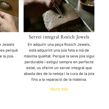
Rosich
Jewels
Servei integral Rosich Jewels
En adquirir una peça Rosich Jewels,
ch Jewels
està adquirint una joia feta a mà de
ines perquè
màxima qualitat. Perquè la seva joia sigui
 la joia.
perdurable i estigui sempre en perfecte
estat, us oferim un servei integral que
abasta des de la neteja i la cura de la joia
fins a la reparació de la mateixa.
Veure més