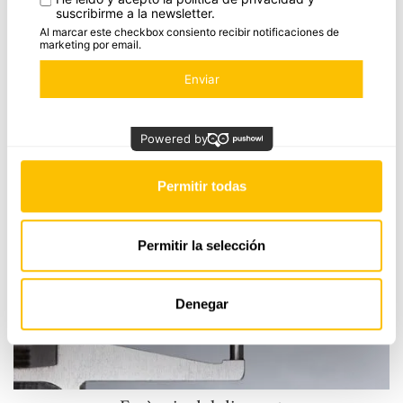
També et pot interessar
Estadística
Marketing
Últimes joies vistes
Essència
Permitir todas
del
diamant
Permitir la selección
Denegar