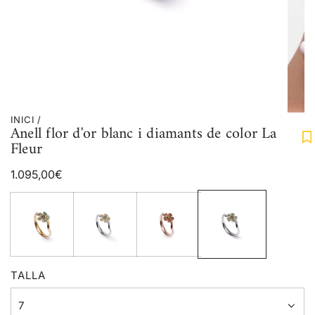
INICI
/
Anell flor d'or blanc i diamants de color La
Fleur
Preu
1.095,00€
regular
TALLA
7