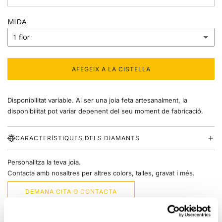
MIDA
1 flor
1 flor
AFEGEIX A LA CISTELLA
C
2 flors
A
R
Disponibilitat variable. Al ser una joia feta artesanalment, la
R
3 flors
E
disponibilitat pot variar depenent del seu moment de fabricació.
G
A
CARACTERÍSTIQUES DELS DIAMANTS
N
T
.
Personalitza la teva joia.
.
Contacta amb nosaltres per altres colors, talles, gravat i més.
.
DEMANA CITA O CONTACTA
Enviament gratuït