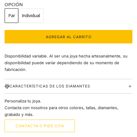
OPCIÓN
Libélula
Par
Individual
Corazón
Trébol
AGREGAR AL CARRITO
C
A
Estrella
R
Disponibilidad variable. Al ser una joya hecha artesanalmente, su
G
A
disponibilidad puede variar dependiendo de su momento de
Luna
N
fabricación.
D
Cruz
O
.
CARACTERÍSTICAS DE LOS DIAMANTES
.
.
Personaliza tu joya.
Contacta con nosotros para otros colores, tallas, diamantes,
grabado y más.
CONTACTA O PIDE CITA