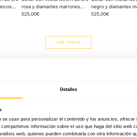
con
con
ancos
rosa y diamantes marrones
negro y diamantes m
inicial
inicial
Identity
525,00€
Identity
525,00€
letra
letra
A
A
de
de
oro
oro
VER TODOS
rosa
negro
y
y
diamantes
diamantes
marrones
marrones
Identity
Identity
al
al
Detalles
carrito
carrito
s
b se usan para personalizar el contenido y los anuncios, ofrecer
s, compartimos información sobre el uso que haga del sitio web 
 análisis web, quienes pueden combinarla con otra información q