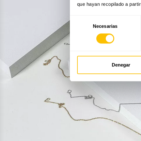
que hayan recopilado a parti
Selección
Necesarias
de
consentimiento
Denegar