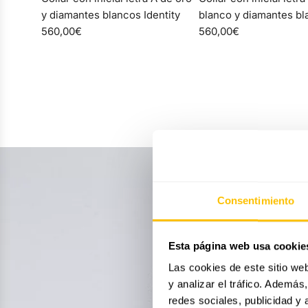
con
con
y diamantes blancos Identity
blanco y diamantes bl
inicial
inicial
560,00€
Identity
560,00€
letra
letra
A
A
de
de
oro
oro
y
blanco
diamantes
y
blancos
diamantes
Identity
blancos
al
Identity
carrito
al
Consentimiento
carrito
Esta página web usa cookie
Las cookies de este sitio we
y analizar el tráfico. Ademá
redes sociales, publicidad y