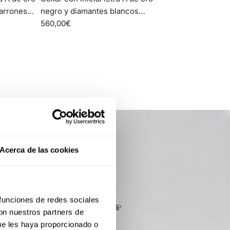
con
arrones
negro y diamantes blancos
inicial
Identity
560,00€
letra
A
de
oro
negro
y
diamantes
blancos
Identity
al
Acerca de las cookies
carrito
 funciones de redes sociales
con nuestros partners de
ue les haya proporcionado o