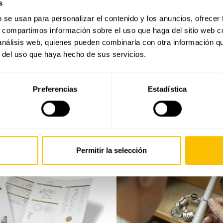
s
b se usan para personalizar el contenido y los anuncios, ofrecer
s, compartimos información sobre el uso que haga del sitio web 
 análisis web, quienes pueden combinarla con otra información q
También te puede interesar
r del uso que haya hecho de sus servicios.
Preferencias
Estadística
Últimas joyas vistas
Permitir la selección
Seguridad
Guía
y
de
garantía
tallas