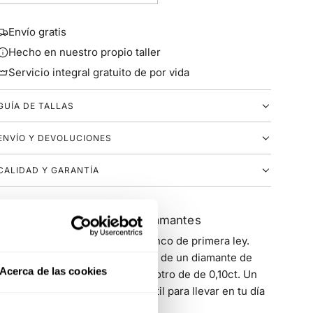
Envío gratis
Hecho en nuestro propio taller
Servicio integral gratuito de por vida
GUÍA DE TALLAS
ENVÍO Y DEVOLUCIONES
CALIDAD Y GARANTÍA
Pendientes pequeños de diamantes
Pendientes Together en oro blanco de primera ley.
Cada pendiente está compuesto de un diamante de
Acerca de las cookies
0,04ct, un diamante de 0,07ct y otro de de 0,10ct. Un
pendiente elegante y muy versátil para llevar en tu día
a día y en ocasiones especiales.