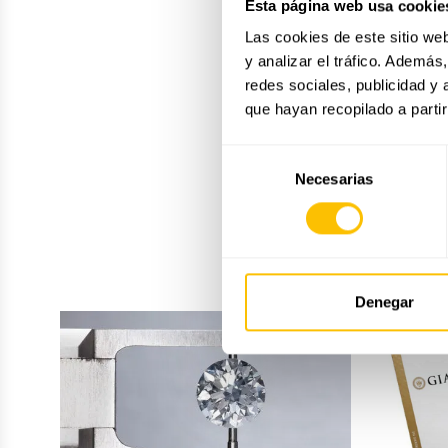
Esta página web usa cookie
Las cookies de este sitio we
y analizar el tráfico. Ademá
redes sociales, publicidad y
que hayan recopilado a parti
Selección
Necesarias
de
consentimiento
Denegar
Esencia
del
diamante