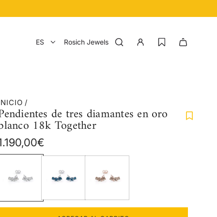
ES
Rosich Jewels
INICIO
/
Pendientes de tres diamantes en oro
blanco 18k Together
Precio
1.190,00€
regular