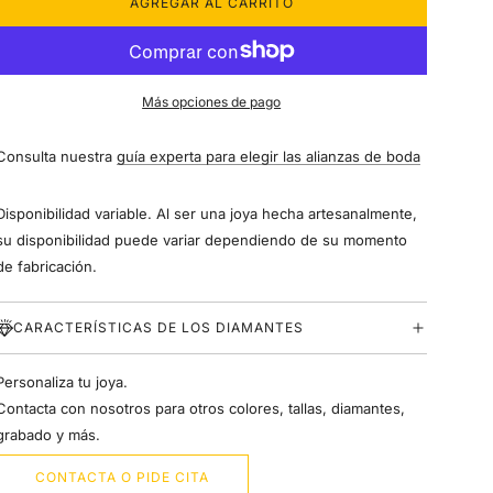
AGREGAR AL CARRITO
C
A
R
G
A
Más opciones de pago
N
D
Consulta nuestra
guía experta para elegir las alianzas de boda
O
.
.
Disponibilidad variable. Al ser una joya hecha artesanalmente,
.
su disponibilidad puede variar dependiendo de su momento
de fabricación.
CARACTERÍSTICAS DE LOS DIAMANTES
Personaliza tu joya.
Contacta con nosotros para otros colores, tallas, diamantes,
grabado y más.
CONTACTA O PIDE CITA