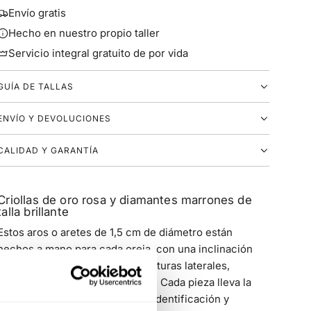
Envío gratis
Hecho en nuestro propio taller
Servicio integral gratuito de por vida
GUÍA DE TALLAS
ENVÍO Y DEVOLUCIONES
CALIDAD Y GARANTÍA
Criollas de oro rosa y diamantes marrones de
talla brillante
Estos aros o aretes de 1,5 cm de diámetro están
hechos a mano para cada oreja, con una inclinación
única en el cierre que evita aperturas laterales,
garantizando un ajuste perfecto. Cada pieza lleva la
inscripción D-I para facilitar su identificación y