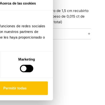
colocación.
Acerca de las cookies
Cada pendiente tiene un diámetro de 1,5 cm recubirto
por 10 diamantes marrones con peso de 0,015 ct de
cada diamante (20 diamantes en total)
 funciones de redes sociales
con nuestros partners de
COLECCIÓN ICONIC
ue les haya proporcionado o
Marketing
Permitir todas