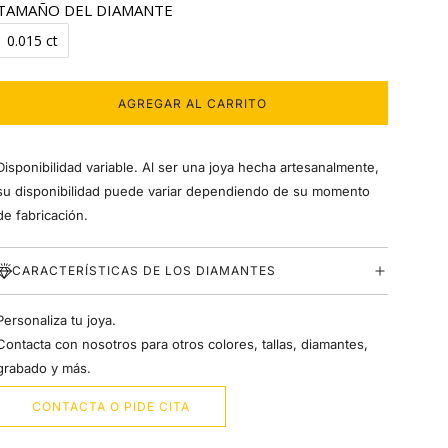
TAMAÑO DEL DIAMANTE
0.015 ct
AGREGAR AL CARRITO
C
A
R
Disponibilidad variable. Al ser una joya hecha artesanalmente,
G
A
su disponibilidad puede variar dependiendo de su momento
N
de fabricación.
D
O
.
CARACTERÍSTICAS DE LOS DIAMANTES
.
.
Personaliza tu joya.
Contacta con nosotros para otros colores, tallas, diamantes,
grabado y más.
CONTACTA O PIDE CITA