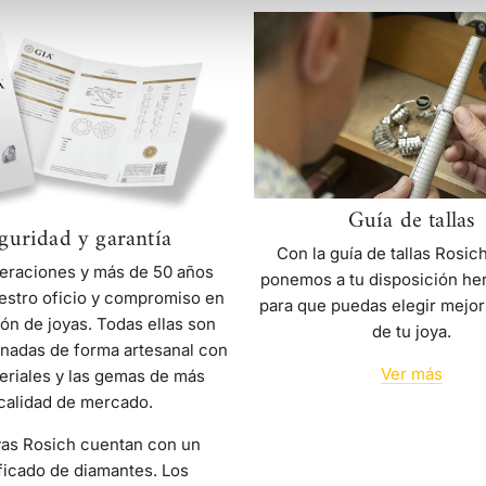
Seguridad
Guía
y
de
garantía
tallas
Guía de tallas
guridad y garantía
Con la guía de tallas Rosic
eraciones y más de 50 años
ponemos a tu disposición he
estro oficio y compromiso en
para que puedas elegir mejor
ión de joyas. Todas ellas son
de tu joya.
nadas de forma artesanal con
Ver más
eriales y las gemas de más
calidad de mercado.
yas Rosich cuentan con un
ficado de diamantes. Los