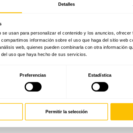
Detalles
s
b se usan para personalizar el contenido y los anuncios, ofrecer
s, compartimos información sobre el uso que haga del sitio web 
 análisis web, quienes pueden combinarla con otra información q
r del uso que haya hecho de sus servicios.
También te puede interesar
Preferencias
Estadística
Últimas joyas vistas
Permitir la selección