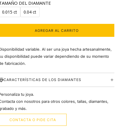
TAMAÑO DEL DIAMANTE
0.015 ct
0.04 ct
AGREGAR AL CARRITO
C
A
R
Disponibilidad variable. Al ser una joya hecha artesanalmente,
G
A
su disponibilidad puede variar dependiendo de su momento
N
de fabricación.
D
O
.
CARACTERÍSTICAS DE LOS DIAMANTES
.
.
Personaliza tu joya.
Contacta con nosotros para otros colores, tallas, diamantes,
grabado y más.
CONTACTA O PIDE CITA