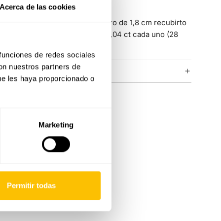
colocación.
Acerca de las cookies
Cada pendiente tiene un diámetro de 1,8 cm recubirto
por 14 diamantes marrones de 0,04 ct cada uno (28
diamantes en total)
 funciones de redes sociales
con nuestros partners de
COLECCIÓN ICONIC
ue les haya proporcionado o
Marketing
Permitir todas