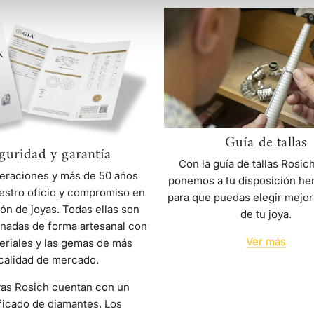
Seguridad
Guía
y
de
garantía
tallas
Guía de tallas
guridad y garantía
Con la guía de tallas Rosic
eraciones y más de 50 años
ponemos a tu disposición he
estro oficio y compromiso en
para que puedas elegir mejor
ión de joyas. Todas ellas son
de tu joya.
nadas de forma artesanal con
Ver más
eriales y las gemas de más
calidad de mercado.
yas Rosich cuentan con un
ficado de diamantes. Los