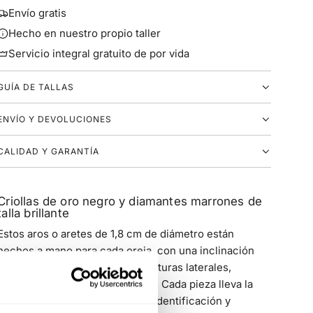
Envío gratis
Hecho en nuestro propio taller
Servicio integral gratuito de por vida
GUÍA DE TALLAS
ENVÍO Y DEVOLUCIONES
CALIDAD Y GARANTÍA
Criollas de oro negro y diamantes marrones de
talla brillante
Estos aros o aretes de 1,8 cm de diámetro están
hechos a mano para cada oreja, con una inclinación
única en el cierre que evita aperturas laterales,
garantizando un ajuste perfecto. Cada pieza lleva la
inscripción D-I para facilitar su identificación y