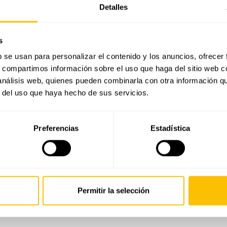
Detalles
s
b se usan para personalizar el contenido y los anuncios, ofrecer
s, compartimos información sobre el uso que haga del sitio web 
 análisis web, quienes pueden combinarla con otra información q
r del uso que haya hecho de sus servicios.
También te puede interesar
Preferencias
Estadística
Últimas joyas vistas
Permitir la selección