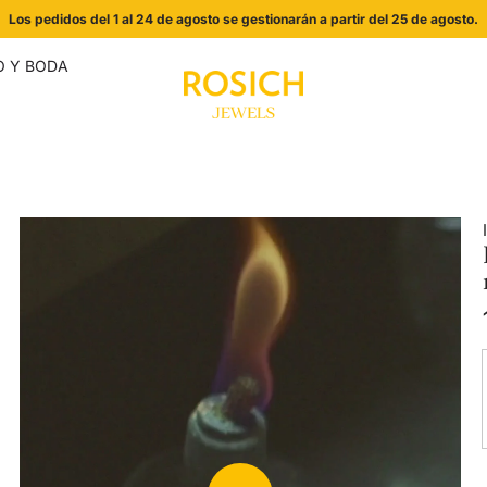
Los pedidos del 1 al 24 de agosto se gestionarán a partir del 25 de agosto.
 Y BODA