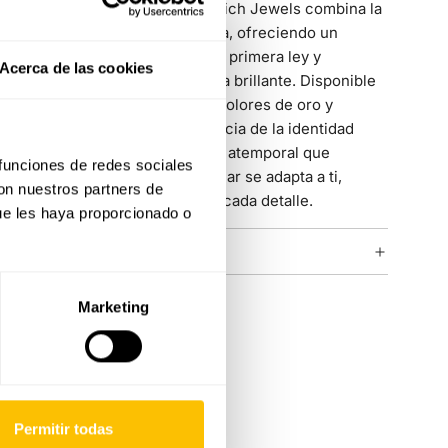
calidad.
El Collar Identity de Rosich Jewels combina la
personalización con la elegancia, ofreciendo un
R
colgante con tu inicial en oro de primera ley y
Acerca de las cookies
resplandecientes diamantes talla brillante. Disponible
S
en diversas combinaciones de colores de oro y
diamantes, esta pieza es la esencia de la identidad
T
personal y estilo. Con un diseño atemporal que
 funciones de redes sociales
trasciende tendencias, cada collar se adapta a ti,
con nuestros partners de
V
celebrando tu individualidad en cada detalle.
ue les haya proporcionado o
X
COLECCIÓN IDENTITY
Y
Marketing
Permitir todas