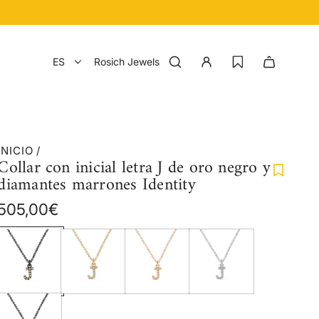
ES
Rosich Jewels
INICIO
/
Collar con inicial letra J de oro negro y
diamantes marrones Identity
Precio
505,00€
regular