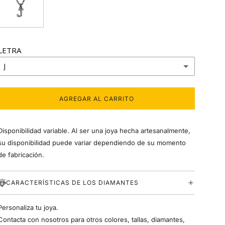
LETRA
J
A
AGREGAR AL CARRITO
C
B
A
R
Disponibilidad variable. Al ser una joya hecha artesanalmente,
G
C
A
su disponibilidad puede variar dependiendo de su momento
N
de fabricación.
D
D
O
.
CARACTERÍSTICAS DE LOS DIAMANTES
E
.
.
F
Personaliza tu joya.
Contacta con nosotros para otros colores, tallas, diamantes,