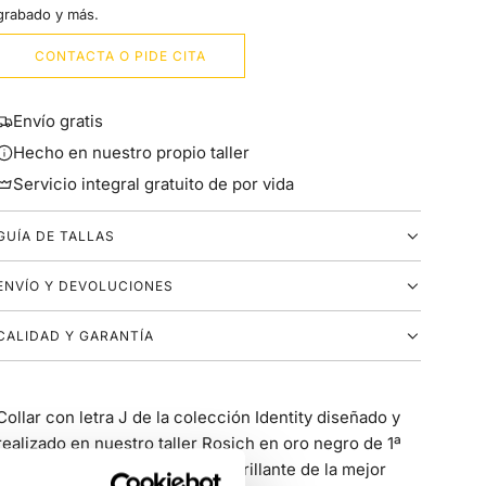
G
grabado y más.
CONTACTA O PIDE CITA
H
I
Envío gratis
Hecho en nuestro propio taller
J
Servicio integral gratuito de por vida
L
GUÍA DE TALLAS
M
ENVÍO Y DEVOLUCIONES
N
CALIDAD Y GARANTÍA
O
Collar con letra J de la colección Identity diseñado y
P
realizado en nuestro taller Rosich en oro negro de 1ª
ley y diamantes marrones talla brillante de la mejor
Q