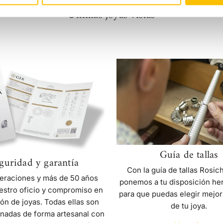
Últimas joyas vistas
Seguridad
Guía
y
de
garantía
tallas
Guía de tallas
guridad y garantía
Con la guía de tallas Rosic
eraciones y más de 50 años
ponemos a tu disposición he
estro oficio y compromiso en
para que puedas elegir mejor
ión de joyas. Todas ellas son
de tu joya.
nadas de forma artesanal con