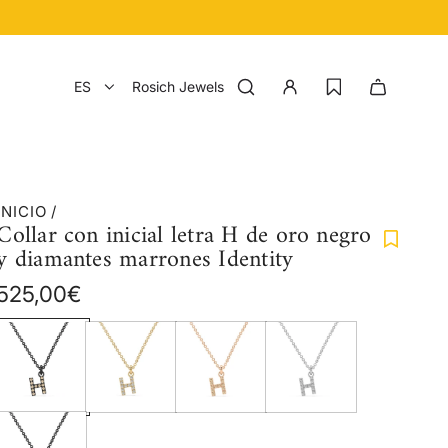
ES
Rosich Jewels
INICIO
/
Collar con inicial letra H de oro negro
y diamantes marrones Identity
Precio
525,00€
regular