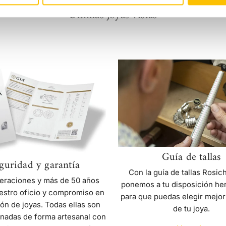
Últimas joyas vistas
Seguridad
Guía
y
de
garantía
tallas
Guía de tallas
guridad y garantía
Con la guía de tallas Rosic
eraciones y más de 50 años
ponemos a tu disposición he
estro oficio y compromiso en
para que puedas elegir mejor
ión de joyas. Todas ellas son
de tu joya.
nadas de forma artesanal con