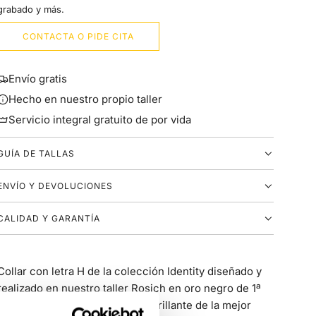
G
grabado y más.
CONTACTA O PIDE CITA
H
I
Envío gratis
Hecho en nuestro propio taller
J
Servicio integral gratuito de por vida
L
GUÍA DE TALLAS
M
ENVÍO Y DEVOLUCIONES
N
CALIDAD Y GARANTÍA
O
Collar con letra H de la colección Identity diseñado y
P
realizado en nuestro taller Rosich en oro negro de 1ª
ley y diamantes marrones talla brillante de la mejor
Q