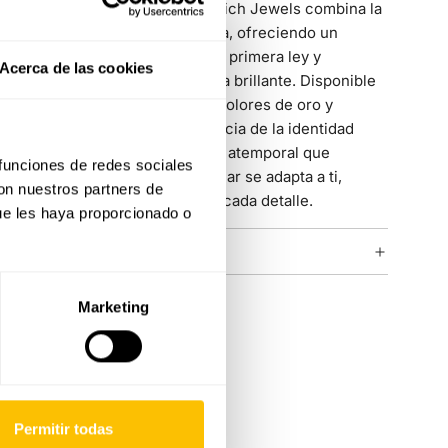
calidad.
El Collar Identity de Rosich Jewels combina la
personalización con la elegancia, ofreciendo un
R
colgante con tu inicial en oro de primera ley y
Acerca de las cookies
resplandecientes diamantes talla brillante. Disponible
S
en diversas combinaciones de colores de oro y
diamantes, esta pieza es la esencia de la identidad
T
personal y estilo. Con un diseño atemporal que
 funciones de redes sociales
trasciende tendencias, cada collar se adapta a ti,
con nuestros partners de
V
celebrando tu individualidad en cada detalle.
ue les haya proporcionado o
X
COLECCIÓN IDENTITY
Y
Marketing
Permitir todas