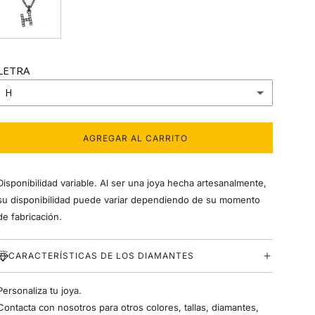
LETRA
H
A
AGREGAR AL CARRITO
C
B
A
R
Disponibilidad variable. Al ser una joya hecha artesanalmente,
G
C
A
su disponibilidad puede variar dependiendo de su momento
N
de fabricación.
D
D
O
.
CARACTERÍSTICAS DE LOS DIAMANTES
E
.
.
F
Personaliza tu joya.
Contacta con nosotros para otros colores, tallas, diamantes,