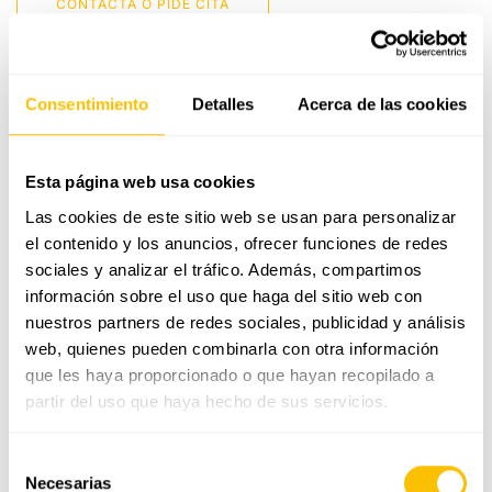
CONTACTA O PIDE CITA
J
Envío gratis
L
Hecho en nuestro propio taller
Consentimiento
Detalles
Acerca de las cookies
M
Servicio integral gratuito de por vida
N
Esta página web usa cookies
GUÍA DE TALLAS
Las cookies de este sitio web se usan para personalizar
O
ENVÍO Y DEVOLUCIONES
el contenido y los anuncios, ofrecer funciones de redes
sociales y analizar el tráfico. Además, compartimos
P
CALIDAD Y GARANTÍA
información sobre el uso que haga del sitio web con
nuestros partners de redes sociales, publicidad y análisis
Q
web, quienes pueden combinarla con otra información
Collar con letra S de diamantes dentro de un
que les haya proporcionado o que hayan recopilado a
círculo de oro Identity
R
partir del uso que haya hecho de sus servicios.
Este collar de oro es personalizable con grabado. Esta joya
única permite llevar un mensaje significativo o regalar algo
S
Selección
especial a un ser querido.
Necesarias
de