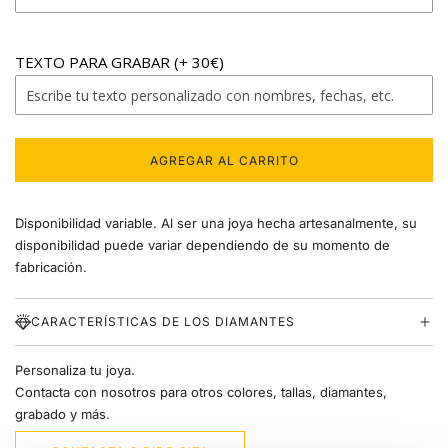
A
TEXTO PARA GRABAR (+ 30€)
B
C
AGREGAR AL CARRITO
C
D
A
R
Disponibilidad variable. Al ser una joya hecha artesanalmente, su
G
E
A
disponibilidad puede variar dependiendo de su momento de
N
fabricación.
F
D
O
.
CARACTERÍSTICAS DE LOS DIAMANTES
G
.
.
Personaliza tu joya.
H
Contacta con nosotros para otros colores, tallas, diamantes,
grabado y más.
I