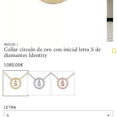
INICIO
/
Collar círculo de oro con inicial letra S de
diamantes Identity
Precio
1.085,00€
regular
LETRA
S