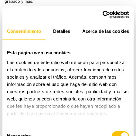
grabado y más.
0.70 ct
CONTACTA O PIDE CITA
0.90 ct
Envío gratis
Consentimiento
Detalles
Acerca de las cookies
1 ct
Hecho en nuestro propio taller
Servicio integral gratuito de por vida
Esta página web usa cookies
Las cookies de este sitio web se usan para personalizar
GUÍA DE TALLAS
el contenido y los anuncios, ofrecer funciones de redes
sociales y analizar el tráfico. Además, compartimos
ENVÍO Y DEVOLUCIONES
información sobre el uso que haga del sitio web con
CALIDAD Y GARANTÍA
nuestros partners de redes sociales, publicidad y análisis
web, quienes pueden combinarla con otra información
que les haya proporcionado o que hayan recopilado a
Anillo de compromiso solitario con diamante de
partir del uso que haya hecho de sus servicios.
1,00 quilates de talla brillante en oro blanco 18k.
Pieza artesanal creada en nuestro taller con una montura
Selección
estudiada por nuestros artesanos para una mayor comodidad.
Necesarias