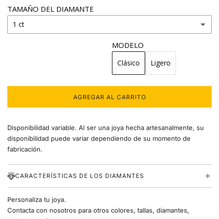
TAMAÑO DEL DIAMANTE
1 ct
MODELO
0.15 ct
Clásico
Ligero
0.20 ct
0.25 ct
AGREGAR AL CARRITO
C
A
0.30 ct
R
Disponibilidad variable. Al ser una joya hecha artesanalmente, su
G
A
disponibilidad puede variar dependiendo de su momento de
0.35 ct
N
fabricación.
D
0.40 ct
O
.
CARACTERÍSTICAS DE LOS DIAMANTES
.
0.50 ct
.
Personaliza tu joya.
0.60 ct
Contacta con nosotros para otros colores, tallas, diamantes,