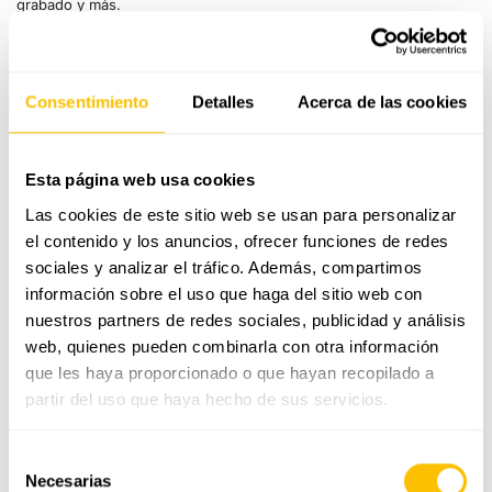
grabado y más.
0.70 ct
CONTACTA O PIDE CITA
0.90 ct
Consentimiento
Detalles
Acerca de las cookies
Envío gratis
1 ct
Hecho en nuestro propio taller
Servicio integral gratuito de por vida
Esta página web usa cookies
Las cookies de este sitio web se usan para personalizar
GUÍA DE TALLAS
el contenido y los anuncios, ofrecer funciones de redes
sociales y analizar el tráfico. Además, compartimos
ENVÍO Y DEVOLUCIONES
información sobre el uso que haga del sitio web con
nuestros partners de redes sociales, publicidad y análisis
CALIDAD Y GARANTÍA
web, quienes pueden combinarla con otra información
que les haya proporcionado o que hayan recopilado a
partir del uso que haya hecho de sus servicios.
Anillo de solitario de compromiso con diamante de
0,60 quilates de talla brillante en oro blanco de
primera ley.
Selección
Pieza artesanal creada en nuestro taller con una montura
Necesarias
de