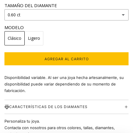
TAMAÑO DEL DIAMANTE
0.60 ct
MODELO
0.15 ct
Clásico
Ligero
0.20 ct
0.25 ct
AGREGAR AL CARRITO
C
A
0.30 ct
R
Disponibilidad variable. Al ser una joya hecha artesanalmente, su
G
A
disponibilidad puede variar dependiendo de su momento de
0.35 ct
N
fabricación.
D
0.40 ct
O
.
CARACTERÍSTICAS DE LOS DIAMANTES
.
0.50 ct
.
Personaliza tu joya.
0.60 ct
Contacta con nosotros para otros colores, tallas, diamantes,