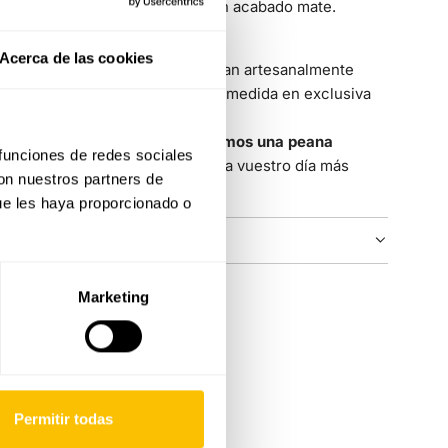
mate en el exterior y laterales en acabado mate.
Acerca de las cookies
Las alianzas de Rosich se fabrican artesanalmente
desde cero en nuestro taller y a medida en exclusiva
para vosotros.
Con vuestras alianzas os
regalamos una peana
 funciones de redes sociales
personalizada hecha a mano para vuestro día más
con nuestros partners de
especial
ue les haya proporcionado o
COLECCIÓN
Marketing
Permitir todas