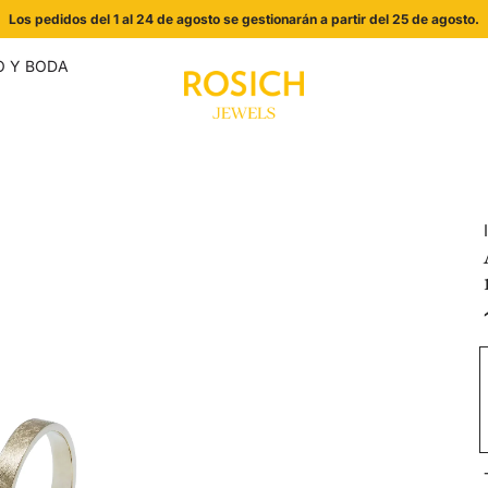
Los pedidos del 1 al 24 de agosto se gestionarán a partir del 25 de agosto.
 Y BODA