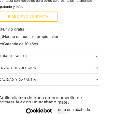
Contacta con nosotros para otros colores, tallas, diamantes,
grabado y más.
PIDE CITA O CONTACTA
Envío gratis
Hecho en nuestro propio taller
Garantía de 10 años
GUÍA DE TALLAS
ENVÍO Y DEVOLUCIONES
CALIDAD Y GARANTÍA
Anillo alianza de boda en oro amarillo de
primera ley con un acabado mate.
El diseño del aro es en sección recta con acabado