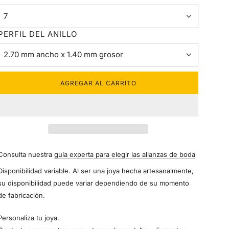
7
PERFIL DEL ANILLO
2.70 mm ancho x 1.40 mm grosor
AGREGAR AL CARRITO
C
A
R
G
A
N
D
Consulta nuestra
guía experta para elegir las alianzas de boda
O
.
Disponibilidad variable. Al ser una joya hecha artesanalmente,
.
su disponibilidad puede variar dependiendo de su momento
.
de fabricación.
Personaliza tu joya.