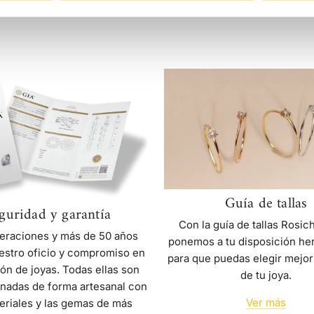
Últimas joyas vistas
Seguridad
Guía
y
de
garantía
tallas
Guía de tallas
guridad y garantía
Con la guía de tallas Rosic
eraciones y más de 50 años
ponemos a tu disposición he
estro oficio y compromiso en
para que puedas elegir mejor
ión de joyas. Todas ellas son
de tu joya.
nadas de forma artesanal con
Ver más
eriales y las gemas de más