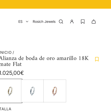
ES
Rosich Jewels
INICIO
/
Alianza de boda de oro amarillo 18K
mate Flat
Precio
1.025,00€
regular
TALLA