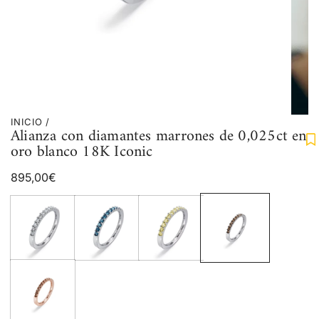
INICIO
/
Alianza con diamantes marrones de 0,025ct en
oro blanco 18K Iconic
Precio
895,00€
regular