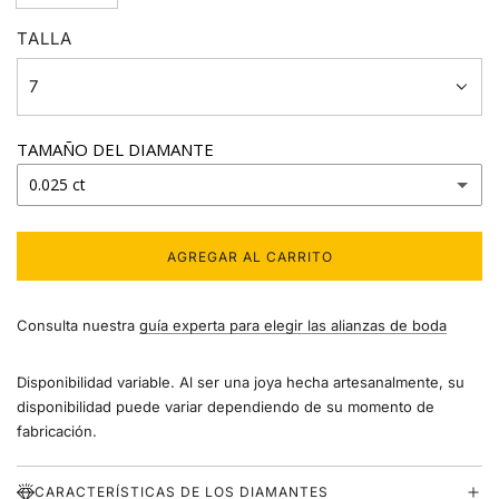
TALLA
7
TAMAÑO DEL DIAMANTE
0.025 ct
0.01 ct
AGREGAR AL CARRITO
C
0.018 ct
A
R
Consulta nuestra
guía experta para elegir las alianzas de boda
G
0.025 ct
A
N
Disponibilidad variable. Al ser una joya hecha artesanalmente, su
0.03 ct
D
disponibilidad puede variar dependiendo de su momento de
O
fabricación.
.
0.04 ct
.
.
CARACTERÍSTICAS DE LOS DIAMANTES