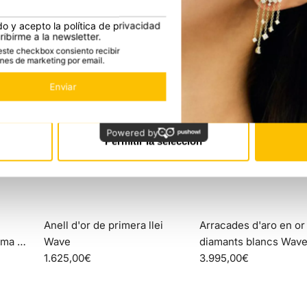
r del uso que haya hecho de sus servicios.
Preferencias
Estadística
Permitir la selección
Afegir
Arracades
Anell d'or de primera llei
Arracades d'aro en or 
d'aro
rma de
Wave
diamants blancs Wav
en
1.625,00€
Diamond
3.995,00€
or
blanc
i