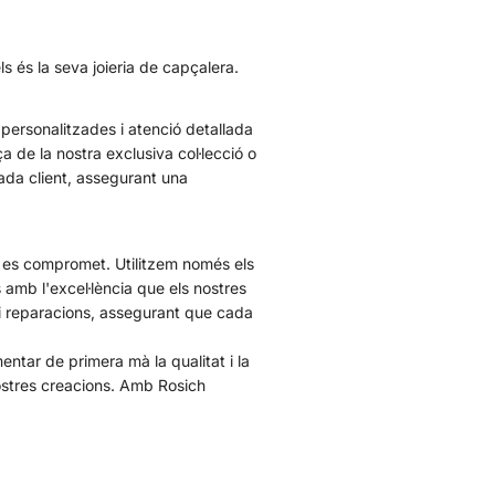
 és la seva joieria de capçalera.
 personalitzades i atenció detallada
 de la nostra exclusiva col·lecció o
ada client, assegurant una
o es compromet. Utilitzem només els
s amb l'excel·lència que els nostres
i reparacions, assegurant que cada
ntar de primera mà la qualitat i la
nostres creacions. Amb Rosich