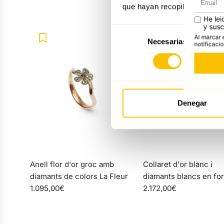
que hayan recopilado a parti
Selección
Necesarias
de
consentimiento
Denegar
Afegir
Collaret
Anell flor d'or groc amb
Collaret d'or blanc i
d'or
diamants de colors La Fleur
diamants blancs en fo
blanc
1.095,00€
cercle Celístia
2.172,00€
i
diamants
blancs