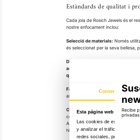
Estàndards de qualitat i pr
Cada joia de Rosich Jewels és el res
nostre enfocament inclou:
Selecció de materials:
Només utilitz
és seleccionat per la seva bellesa, p
Disseny innovador: Els nostres d
assegurant que cada col·lecció sigu
que són veritables obres d'art.
Fabricació artesanal:
Tot i que inco
Consentimiento
artesanals, dutes a terme per joiers
Control de qualitat rigorós:
Abans q
Esta página web usa cookie
control de qualitat per garantir que 
Las cookies de este sitio we
A Rosich Jewels, cada peça és un tes
y analizar el tráfico. Ademá
història i ser part de la teva.
redes sociales, publicidad y