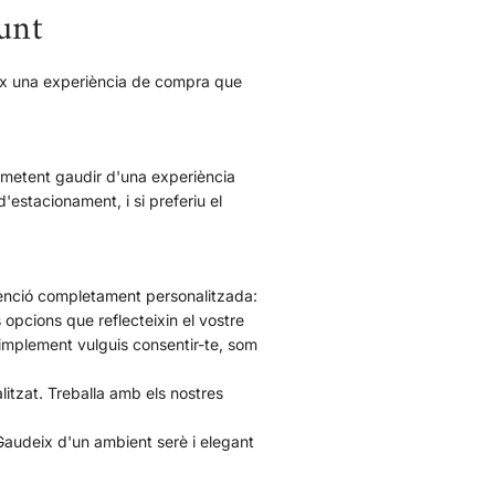
munt
diamants
primera
Símbols
llei
a
Wave
eix una experiència de compra que
la
a
cistella
la
cistella
rmetent gaudir d'una experiència
'estacionament, i si preferiu el
atenció completament personalitzada:
 opcions que reflecteixin el vostre
 simplement vulguis consentir-te, som
litzat. Treballa amb els nostres
 Gaudeix d'un ambient serè i elegant