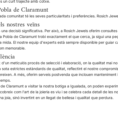
s un curt trajecte amb cotxe.
Pobla de Claramunt
 comunitat té les seves particularitats i preferències. Rosich Jewels
ls nostres veïns
na decisió significativa. Per això, a Rosich Jewels oferim consultes
 Pobla de Claramunt trobi exactament el que cerca, ja sigui una peça
a mida. El nostre equip d'experts està sempre disponible per guiar c
 com memorable.
lència
 d'un meticulós procés de selecció i elaboració, on la qualitat mai n
a sota estrictes estàndards de qualitat, reflectint el nostre compromí
ereixen. A més, oferim serveis postvenda que inclouen manteniment 
 temps.
e Claramunt a visitar la nostra botiga a Igualada, on poden experime
obreix com l'art de la joieria es viu i se celebra cada detall de les 
joia, sinó invertint en un llegat de bellesa i qualitat que perdura.