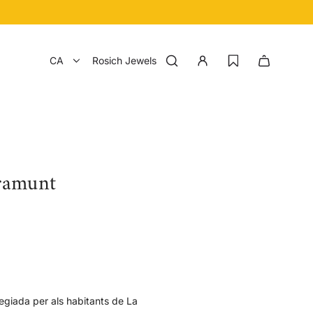
CA
Rosich Jewels
aramunt
legiada per als habitants de La