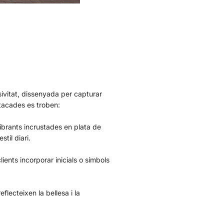
usivitat, dissenyada per capturar
stacades es troben:
vibrants incrustades en plata de
til diari.
ients incorporar inicials o símbols
flecteixen la bellesa i la