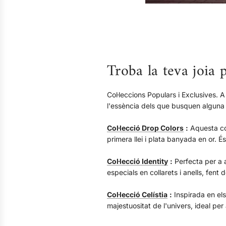
Troba la teva joia 
Col·leccions Populars i Exclusives. A
l'essència dels que busquen alguna 
Col·lecció Drop Colors
:
Aquesta col
primera llei i plata banyada en or. És
Col·lecció Identity
:
Perfecta per a a
especials en collarets i anells, fent 
Col·lecció Celístia
:
Inspirada en els 
majestuositat de l'univers, ideal per 