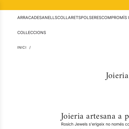
SALTAR
AL
CONTINGUT
ARRACADES
ANELLS
COLLARETS
POLSERES
COMPROMÍS 
COL·LECCIONS
INICI
/
Joieri
Joieria artesana a
Rosich Jewels s'erigeix ​​no només c