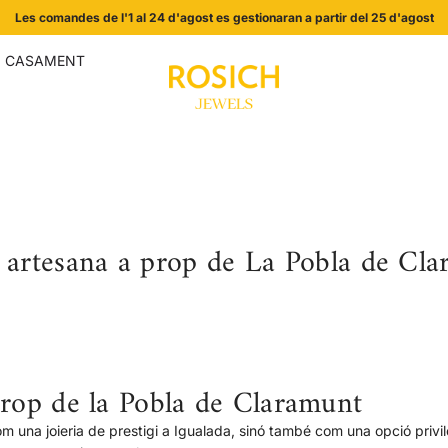
Les comandes de l'1 al 24 d'agost es gestionaran a partir del 25 d'agost
I CASAMENT
a artesana a prop de La Pobla de Cl
 prop de la Pobla de Claramunt
om una joieria de prestigi a Igualada, sinó també com una opció privi