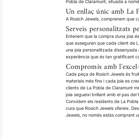
Pobla de Claramunt, situada a nomé
Un enllaç únic amb La 
A Rosich Jewels, comprenem que cada
Serveis personalitzats pe
Entenem que la compra duna joia és u
que asseguren que cada client de La
una joia personalitzada dissenyada 
experiència que és tan gratificant
Compromís amb l'excel·
Cada peça de Rosich Jewels és fruit
materials més fins i cada joia es cre
clients de La Pobla de Claramunt m
joia segueixi brillant amb el pas del
Convidem els residents de La Pobla d
cura que Rosich Jewels ofereix. Desc
Jewels, no només estàs comprant una 