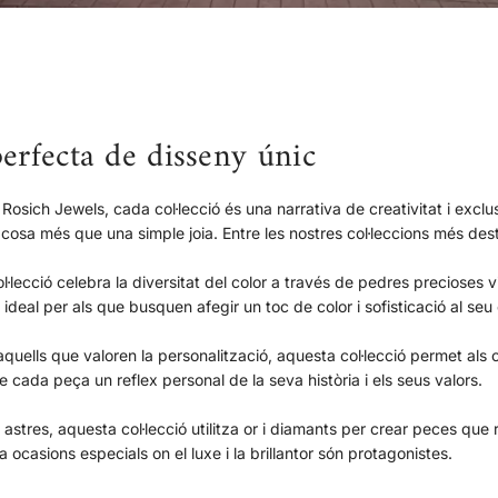
perfecta de disseny únic
 Rosich Jewels, cada col·lecció és una narrativa de creativitat i excl
cosa més que una simple joia. Entre les nostres col·leccions més de
·lecció celebra la diversitat del color a través de pedres precioses 
 ideal per als que busquen afegir un toc de color i sofisticació al seu es
quells que valoren la personalització, aquesta col·lecció permet als cl
de cada peça un reflex personal de la seva història i els seus valors.
astres, aquesta col·lecció utilitza or i diamants per crear peces que re
a ocasions especials on el luxe i la brillantor són protagonistes.