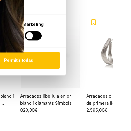
Marketing
Permitir todas
Afegir
Afegir
Arracades
Arracades
blanc i
Arracades libèl·lula en or
Arracades d'aro petit
libèl·lula
d'aro
e
blanc i diamants Símbols
de primera llei Wave
en
petits
820,00€
2.595,00€
or
en
blanc
or
i
de