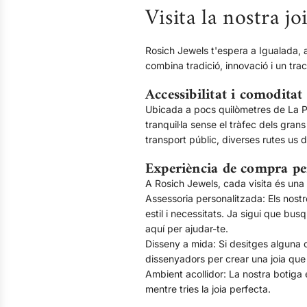
Visita la nostra j
en
forma
de
Rosich Jewels t'espera a Igualada, 
cercle
combina tradició, innovació i un tra
Celístia
Accessibilitat i comoditat
a
Ubicada a pocs quilòmetres de La Po
la
tranquil·la sense el tràfec dels gra
cistella
transport públic, diverses rutes us 
Experiència de compra pe
A Rosich Jewels, cada visita és una
Assessoria personalitzada: Els nostre
estil i necessitats. Ja sigui que bu
aquí per ajudar-te.
Disseny a mida: Si desitges alguna c
dissenyadors per crear una joia que
Ambient acollidor: La nostra botiga 
mentre tries la joia perfecta.