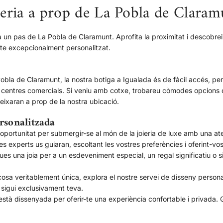
oieria a prop de La Pobla de Clara
diamants
blancs
Wave
a un pas de La Pobla de Claramunt. Aprofita la proximitat i descobr
Diamond
cte excepcionalment personalitzat.
a
la
bla de Claramunt, la nostra botiga a Igualada és de fàcil accés, pe
cistella
ns centres comercials. Si veniu amb cotxe, trobareu còmodes opcions d
deixaran a prop de la nostra ubicació.
rsonalitzada
 oportunitat per submergir-se al món de la joieria de luxe amb una 
s experts us guiaran, escoltant les vostres preferències i oferint-vos
sques una joia per a un esdeveniment especial, un regal significatiu o
osa veritablement única, explora el nostre servei de disseny persona
 sigui exclusivament teva.
està dissenyada per oferir-te una experiència confortable i privada.