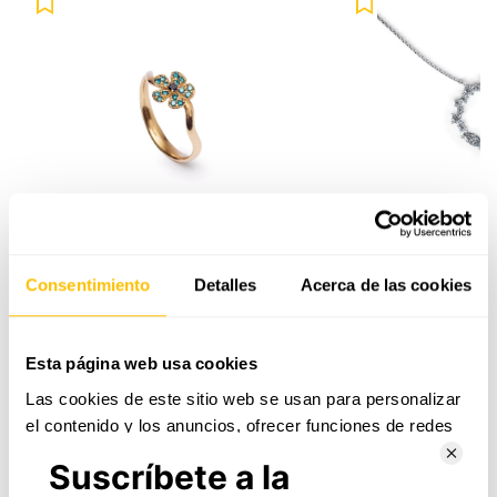
Añadir
Collar
Anillo flor de oro amarillo con
Collar de oro blanc
Consentimiento
Detalles
Acerca de las cookies
de
diamantes de colores La Fleur
blancos en forma de 
oro
1.095,00€
2.172,00€
blanco
Esta página web usa cookies
y
Las cookies de este sitio web se usan para personalizar
diamantes
el contenido y los anuncios, ofrecer funciones de redes
blancos
Visita nuestra joyería cerca de La Pobla de
sociales y analizar el tráfico. Además, compartimos
en
Claramunt
información sobre el uso que haga del sitio web con
forma