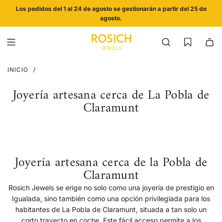
SALTAR
Los pedidos del 1 al 24 de agosto se gestionarán a partir del 25 de
AL
agosto.
CONTENIDO
INICIO
/
Joyería artesana cerca de La Pobla de
Claramunt
Joyería artesana cerca de la Pobla de
Claramunt
Rosich Jewels se erige no solo como una joyería de prestigio en
Igualada, sino también como una opción privilegiada para los
habitantes de La Pobla de Claramunt, situada a tan solo un
corto trayecto en coche. Este fácil acceso permite a los