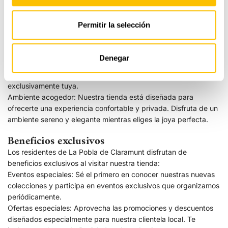
escuchando tus preferencias y ofreciéndote opciones que
reflejen tu estilo y necesidades. Ya sea que busques una joya
Permitir la selección
para un evento especial, un regalo significativo o simplemente
quieras consentirte, estamos aquí para ayudarte.
Diseño a medida: Si deseas algo verdaderamente único,
Denegar
explora nuestro servicio de diseño personalizado. Trabaja junto
a nuestros diseñadores para crear una joya que sea
exclusivamente tuya.
Ambiente acogedor: Nuestra tienda está diseñada para
ofrecerte una experiencia confortable y privada. Disfruta de un
ambiente sereno y elegante mientras eliges la joya perfecta.
Beneficios exclusivos
Los residentes de La Pobla de Claramunt disfrutan de
beneficios exclusivos al visitar nuestra tienda:
Eventos especiales: Sé el primero en conocer nuestras nuevas
colecciones y participa en eventos exclusivos que organizamos
periódicamente.
Ofertas especiales: Aprovecha las promociones y descuentos
diseñados especialmente para nuestra clientela local. Te