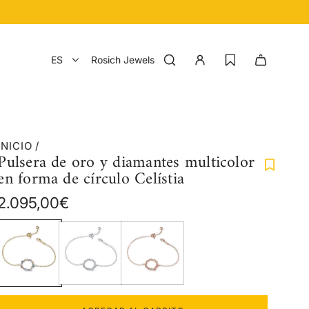
ES
Rosich Jewels
INICIO
/
Pulsera de oro y diamantes multicolor
en forma de círculo Celístia
Precio
2.095,00€
regular