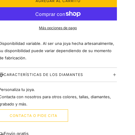
AGREGAR AL CARRITO
C
A
R
G
A
Más opciones de pago
N
D
O
Disponibilidad variable. Al ser una joya hecha artesanalmente,
.
su disponibilidad puede variar dependiendo de su momento
.
de fabricación.
.
CARACTERÍSTICAS DE LOS DIAMANTES
Personaliza tu joya.
Contacta con nosotros para otros colores, tallas, diamantes,
grabado y más.
CONTACTA O PIDE CITA
Envío gratis