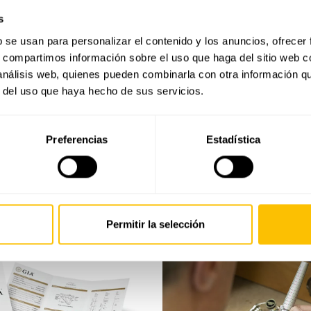
s
b se usan para personalizar el contenido y los anuncios, ofrecer
s, compartimos información sobre el uso que haga del sitio web 
 análisis web, quienes pueden combinarla con otra información q
r del uso que haya hecho de sus servicios.
También te puede interesar
Preferencias
Estadística
Últimas joyas vistas
Permitir la selección
Seguridad
Guía
y
de
garantía
tallas