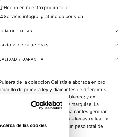
Hecho en nuestro propio taller
Servicio integral gratuito de por vida
GUÍA DE TALLAS
ENVÍO Y DEVOLUCIONES
CALIDAD Y GARANTÍA
Pulsera de la colección Celístia elaborada en oro
amarillo de primera ley y diamantes de diferentes
colores: azul, marrón, amarillo y blanco; y de
diferentes tallas: brillante, pera y marquise. La
disposición de las tallas de los diamantes generan
unos reflejos que nos recuerdan a las estrellas. La
Acerca de las cookies
pulsera tiene 20 diamantes con un peso total de
0,59ct.