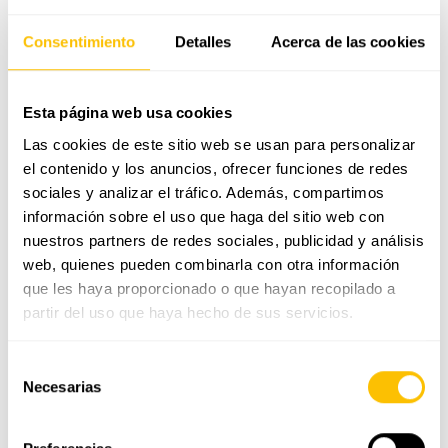
Consentimiento
Detalles
Acerca de las cookies
GUÍA DE TALLAS
ENVÍO Y DEVOLUCIONES
Esta página web usa cookies
CALIDAD Y GARANTÍA
Las cookies de este sitio web se usan para personalizar
el contenido y los anuncios, ofrecer funciones de redes
sociales y analizar el tráfico. Además, compartimos
Pendientes de flor en oro blanco de 18k con
información sobre el uso que haga del sitio web con
diamantes de color amarillo y azul
nuestros partners de redes sociales, publicidad y análisis
Su diseño, elaborado en oro blanco de 18 quilates, tiene flores
web, quienes pueden combinarla con otra información
engastadas con 15 diamantes cada una, en color amarillo (0,15
que les haya proporcionado o que hayan recopilado a
ct en total por flor), y un diamante central en tonos azul intenso
partir del uso que haya hecho de sus servicios.
(0,03 ct), pensado para aportar un contraste armonioso y lleno
de luz.
Selección
En conjunto, los pendientes suman un total de 0,36 ct en
Necesarias
de
diamantes.
consentimiento
COLECCIÓN LA FLEUR