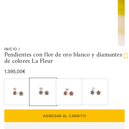
INICIO
/
Pendientes con flor de oro blanco y diamantes
de colores La Fleur
Precio
1.395,00€
regular
AGREGAR AL CARRITO
C
A