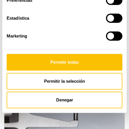
Preferencias
También te puede interesar
Estadística
Marketing
Últimas joyas vistas
Esencia
Permitir todas
del
diamante
Permitir la selección
Denegar